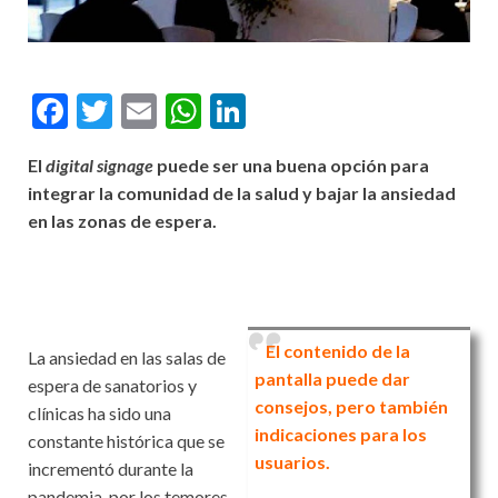
F
T
E
W
Li
ac
w
m
h
n
El
digital signage
puede ser una buena opción para
e
itt
ai
at
ke
integrar la comunidad de la salud y bajar la ansiedad
b
er
l
s
dI
en las zonas de espera.
o
A
n
o
p
k
p
El contenido de la
La ansiedad en las salas de
pantalla puede dar
espera de sanatorios y
consejos, pero también
clínicas ha sido una
indicaciones para los
constante histórica que se
usuarios.
incrementó durante la
pandemia, por los temores