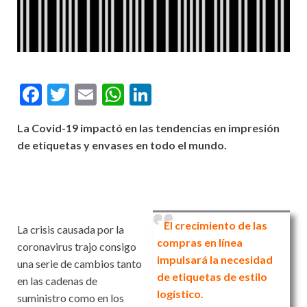
F
T
E
W
Li
ac
w
m
h
n
La Covid-19 impactó en las tendencias en impresión
e
itt
ai
at
ke
de etiquetas y envases en todo el mundo.
b
er
l
s
dI
o
A
n
o
p
k
p
El crecimiento de las
La crisis causada por la
compras en línea
coronavirus trajo consigo
impulsará la necesidad
una serie de cambios tanto
de etiquetas de estilo
en las cadenas de
logístico.
suministro como en los