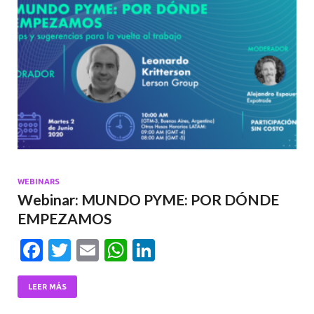
k
p
WEBINARS
Webinar: MUNDO PYME: POR DÓNDE
EMPEZAMOS
F
T
E
W
Li
ac
w
m
h
n
e
itt
ai
at
ke
LEER MÁS