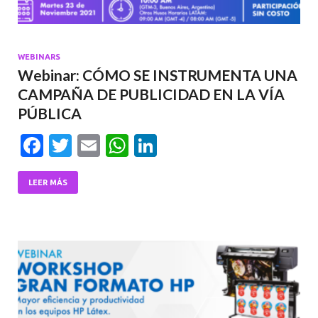
WEBINARS
Webinar: CÓMO SE INSTRUMENTA UNA
CAMPAÑA DE PUBLICIDAD EN LA VÍA
PÚBLICA
F
T
E
W
Li
ac
w
m
h
n
e
itt
ai
at
ke
LEER MÁS
b
er
l
s
dI
o
A
n
o
p
k
p