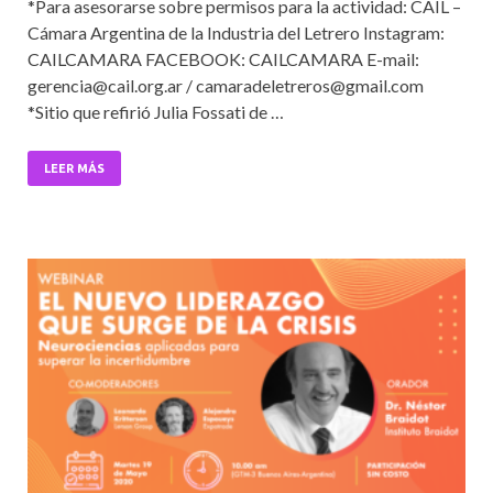
*Para asesorarse sobre permisos para la actividad: CAIL –
e
itt
ai
at
ke
Cámara Argentina de la Industria del Letrero Instagram:
b
er
l
s
dI
CAILCAMARA FACEBOOK: CAILCAMARA E-mail:
o
A
n
gerencia@cail.org.ar / camaradeletreros@gmail.com
*Sitio que refirió Julia Fossati de …
o
p
k
p
LEER MÁS