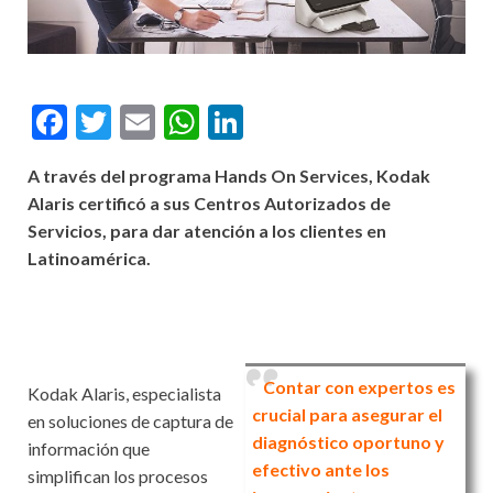
F
T
E
W
Li
ac
w
m
h
n
A través del programa Hands On Services, Kodak
e
itt
ai
at
ke
Alaris certificó a sus Centros Autorizados de
b
er
l
s
dI
Servicios, para dar atención a los clientes en
o
A
n
Latinoamérica.
o
p
k
p
Contar con expertos es
Kodak Alaris, especialista
crucial para asegurar el
en soluciones de captura de
diagnóstico oportuno y
información que
efectivo ante los
simplifican los procesos