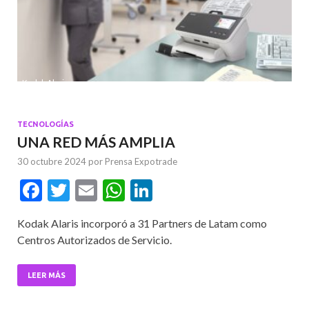
Kodak Alaris
TECNOLOGÍAS
UNA RED MÁS AMPLIA
30 octubre 2024
por
Prensa Expotrade
F
T
E
W
Li
ac
w
m
h
n
Kodak Alaris incorporó a 31 Partners de Latam como
e
itt
ai
at
ke
Centros Autorizados de Servicio.
b
er
l
s
dI
o
A
n
LEER MÁS
o
p