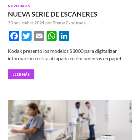
NOVEDADES
NUEVA SERIE DE ESCÁNERES
20 noviembre 2024
por
Prensa Expotrade
F
T
E
W
Li
ac
w
m
h
n
Kodak presentó los modelos S3000 para digitalizar
e
itt
ai
at
ke
información crítica atrapada en documentos en papel.
b
er
l
s
dI
o
A
n
LEER MÁS
o
p
k
p