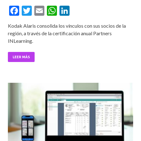
F
T
E
W
Li
ac
w
m
h
n
Kodak Alaris consolida los vínculos con sus socios de la
e
itt
ai
at
ke
región, a través de la certificación anual Partners
b
er
l
s
dI
INLearning.
o
A
n
o
p
LEER MÁS
k
p