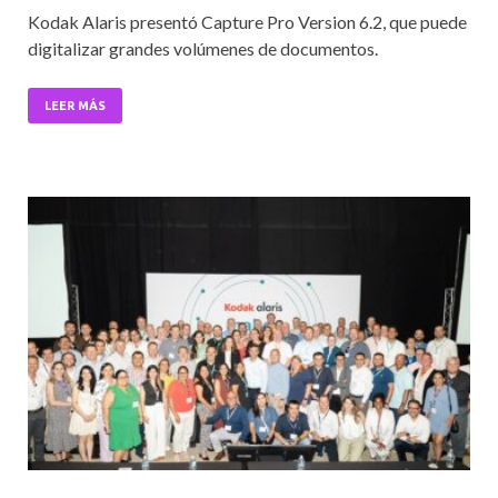
ac
w
m
h
n
Kodak Alaris presentó Capture Pro Version 6.2, que puede
e
itt
ai
at
ke
digitalizar grandes volúmenes de documentos.
b
er
l
s
dI
o
A
n
LEER MÁS
o
p
k
p