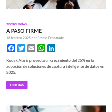
Foto: Kodak Alaris
TECNOLOGÍAS
A PASO FIRME
18 febrero 2025
por
Prensa Expotrade
F
T
E
W
Li
ac
w
m
h
n
Kodak Alaris proyecta un crecimiento del 25% en la
e
itt
ai
at
ke
adopción de soluciones de captura inteligente de datos en
b
er
l
s
dI
2025.
o
A
n
o
p
LEER MÁS
k
p