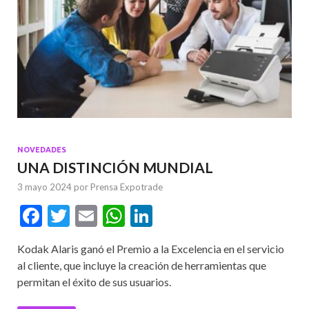
NOVEDADES
UNA DISTINCIÓN MUNDIAL
3 mayo 2024
por
Prensa Expotrade
F
T
E
W
Li
ac
w
m
h
n
Kodak Alaris ganó el Premio a la Excelencia en el servicio
e
itt
ai
at
ke
al cliente, que incluye la creación de herramientas que
b
er
l
s
dI
permitan el éxito de sus usuarios.
o
A
n