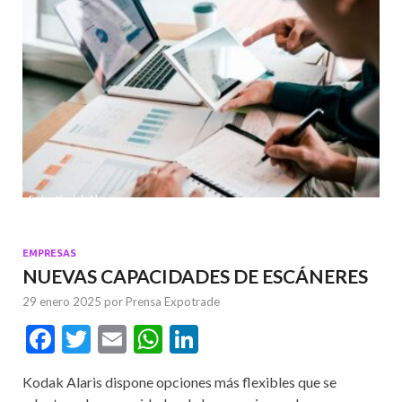
Foto: Kodak Alaris
EMPRESAS
NUEVAS CAPACIDADES DE ESCÁNERES
29 enero 2025
por
Prensa Expotrade
F
T
E
W
Li
ac
w
m
h
n
Kodak Alaris dispone opciones más flexibles que se
e
itt
ai
at
ke