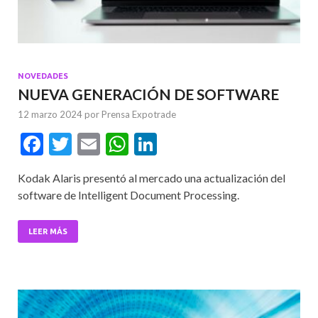
NOVEDADES
NUEVA GENERACIÓN DE SOFTWARE
12 marzo 2024
por
Prensa Expotrade
F
T
E
W
Li
ac
w
m
h
n
Kodak Alaris presentó al mercado una actualización del
e
itt
ai
at
ke
software de Intelligent Document Processing.
b
er
l
s
dI
o
A
n
LEER MÁS
o
p
k
p