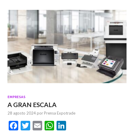
k
p
EMPRESAS
A GRAN ESCALA
28 agosto 2024
por
Prensa Expotrade
F
T
E
W
Li