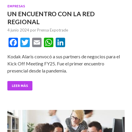
EMPRESAS
UN ENCUENTRO CON LA RED
REGIONAL
4 junio 2024
por
Prensa Expotrade
F
T
E
W
Li
ac
w
m
h
n
Kodak Alaris convocó a sus partners de negocios para el
e
itt
ai
at
ke
Kick Off Meeting FY25. Fue el primer encuentro
b
er
l
s
dI
presencial desde la pandemia.
o
A
n
o
p
LEER MÁS
k
p