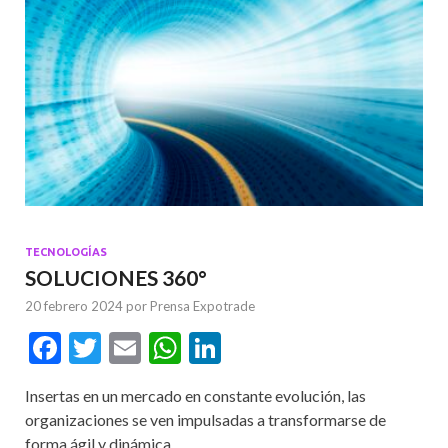
TECNOLOGÍAS
SOLUCIONES 360°
20 febrero 2024
por
Prensa Expotrade
F
T
E
W
Li
ac
w
m
h
n
Insertas en un mercado en constante evolución, las
e
itt
ai
at
ke
organizaciones se ven impulsadas a transformarse de
b
er
l
s
dI
forma ágil y dinámica.