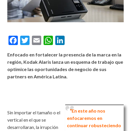
F
T
E
W
Li
ac
w
m
h
n
Enfocado en fortalecer la presencia de la marca en la
e
itt
ai
at
ke
región, Kodak Alaris lanza un esquema de trabajo que
b
er
l
s
dI
optimice las oportunidades de negocio de sus
o
A
n
partners en América Latina.
o
p
k
p
“En este año nos
Sin importar el tamaño o el
enfocaremos en
vertical en el que se
continuar robusteciendo
desarrollaran, la irrupción