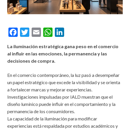
F
T
E
W
Li
ac
w
m
h
n
La iluminación estratégica gana peso en el comercio
e
itt
ai
at
ke
al influir en las emociones, la permanencia y las
b
er
l
s
dI
decisiones de compra.
o
A
n
En el comercio contemporáneo, la luz pasó a desempeñar
o
p
un papel estratégico que excede la visibilidad y se orienta
k
p
a fortalecer marcas y mejorar experiencias.
Investigaciones impulsadas por IALD muestran que el
diseño lumínico puede influir en el comportamiento y la
permanencia de los consumidores.
La capacidad de la iluminación para modificar
experiencias está respaldada por estudios académicos y