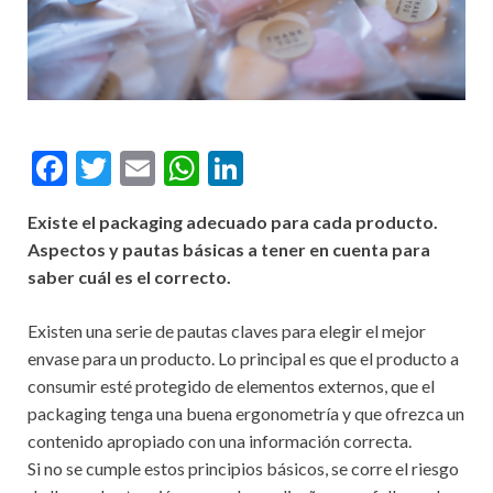
F
T
E
W
Li
ac
w
m
h
n
Existe el packaging adecuado para cada producto.
e
itt
ai
at
ke
Aspectos y pautas básicas a tener en cuenta para
b
er
l
s
dI
saber cuál es el correcto.
o
A
n
Existen una serie de pautas claves para elegir el mejor
o
p
envase para un producto. Lo principal es que el producto a
k
p
consumir esté protegido de elementos externos, que el
packaging tenga una buena ergonometría y que ofrezca un
contenido apropiado con una información correcta.
Si no se cumple estos principios básicos, se corre el riesgo