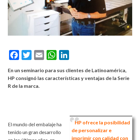
F
T
E
W
Li
ac
w
m
h
n
En un seminario para sus clientes de Latinoamérica,
e
itt
ai
at
ke
HP consignó las características y ventajas de la Serie
b
er
l
s
dI
R de la marca.
o
A
n
o
p
k
p
HP ofrece la posibilidad
El mundo del embalaje ha
de personalizar e
tenido un gran desarrollo
imprimir con calidad con
en los últimos años, en