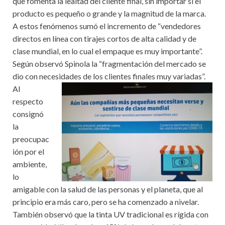
que fomenta la lealtad del cliente final, sin importar si el
producto es pequeño o grande y la magnitud de la marca.
A estos fenómenos sumó el incremento de “vendedores
directos en línea con tirajes cortos de alta calidad y de
clase mundial, en lo cual el empaque es muy importante”.
Según observó Spinola la “fragmentación del mercado se
dio con necesidades de los clientes finales muy variadas”.
Al
respecto
consignó
la
preocupac
ión por el
ambiente,
lo
amigable con la salud de las personas y el planeta, que al
principio era más caro, pero se ha comenzado a nivelar.
También observó que la tinta UV tradicional es rígida con