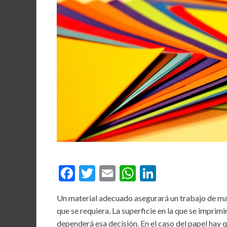
F
T
E
W
Li
ac
w
m
h
n
Un material adecuado asegurará un trabajo de may
e
itt
ai
at
ke
que se requiera. La superficie en la que se imprim
b
er
l
s
dI
dependerá esa decisión. En el caso del papel hay q