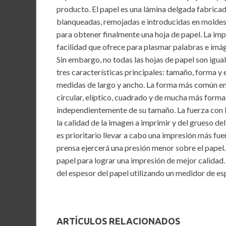
o
A
n
producto. El papel es una lámina delgada fabricada
blanqueadas, remojadas e introducidas en moldes 
o
p
para obtener finalmente una hoja de papel. La impor
k
p
facilidad que ofrece para plasmar palabras e imáge
Sin embargo, no todas las hojas de papel son igual
tres características principales: tamaño, forma y 
medidas de largo y ancho. La forma más común en l
circular, elíptico, cuadrado y de mucha más formas
independientemente de su tamaño. La fuerza con l
la calidad de la imagen a imprimir y del grueso d
es prioritario llevar a cabo una impresión más fuer
prensa ejercerá una presión menor sobre el papel.
papel para lograr una impresión de mejor calidad. 
del espesor del papel utilizando un medidor de es
ARTÍCULOS RELACIONADOS