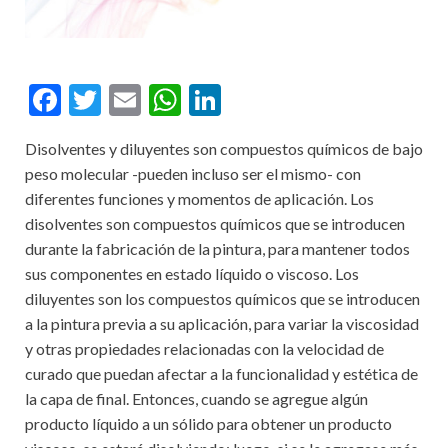
F
T
E
W
Li
ac
w
m
h
n
Disolventes y diluyentes son compuestos químicos de bajo
e
itt
ai
at
ke
peso molecular -pueden incluso ser el mismo- con
b
er
l
s
dI
diferentes funciones y momentos de aplicación. Los
o
A
n
disolventes son compuestos químicos que se introducen
durante la fabricación de la pintura, para mantener todos
o
p
sus componentes en estado líquido o viscoso. Los
k
p
diluyentes son los compuestos químicos que se introducen
a la pintura previa a su aplicación, para variar la viscosidad
y otras propiedades relacionadas con la velocidad de
curado que puedan afectar a la funcionalidad y estética de
la capa de final. Entonces, cuando se agregue algún
producto líquido a un sólido para obtener un producto