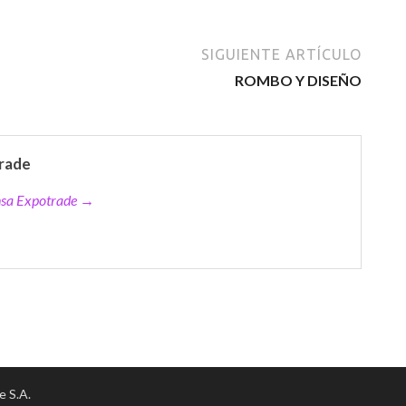
SIGUIENTE ARTÍCULO
ROMBO Y DISEÑO
rade
ensa Expotrade →
e S.A.