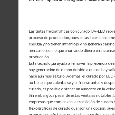
b
er
l
s
dI
o
A
n
o
p
k
p
Las tintas flexográficas con curado UV-LED repr
proceso de producción, pues estas luces consum
energía y no tienen infrarrojo y no generan calor
mercurio, con lo que ahorrando dinero en sistemas
producción.
Esta tecnología ayuda a remover la presencia de 
hay generación de ozono debido a que no hay salid
hace aún más seguro. Además, el curado por LED-
no tienen que calentarse y enfriarse antes y desp
curado, es posible obtener un aumento en la velo
Sin embargo, a pesar de estas ventajas notables, la 
empresas que comienzan la transición de curado 
flexográficas de curado dual son una opción, pues
progresiva y sin tener que deshacerse de sus equi