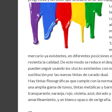
L
t
c
a
m
i
T
m
mercurio ya existentes, en diferentes posiciones 
resienta la calidad. De este modo se reduce el des
pueden seguir usando los stocks existentes con n
sustitución por las nuevas tintas de curado dual.
Hay tintas flexográficas que cumple con la norma
una amplia gama de tonos, tintas metálicas y barni
transparente, naranja, rojo, violeta, azul, dorado y
amarilleamiento, y un blanco opaco de serigrafía.
ep