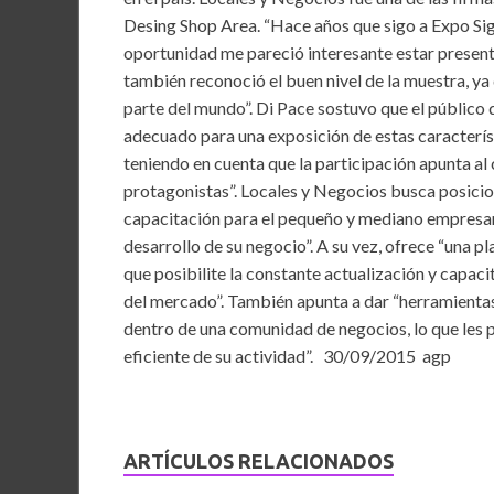
b
er
l
s
dI
Desing Shop Area. “Hace años que sigo a Expo Sig
o
A
n
oportunidad me pareció interesante estar presente
también reconoció el buen nivel de la muestra, ya
o
p
parte del mundo”. Di Pace sostuvo que el público qu
k
p
adecuado para una exposición de estas característ
teniendo en cuenta que la participación apunta al
protagonistas”. Locales y Negocios busca posicio
capacitación para el pequeño y mediano empresari
desarrollo de su negocio”. A su vez, ofrece “una 
que posibilite la constante actualización y capac
del mercado”. También apunta a dar “herramientas
dentro de una comunidad de negocios, lo que les p
eficiente de su actividad”. 30/09/2015 agp
ARTÍCULOS RELACIONADOS