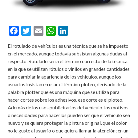
F
T
E
W
Li
ac
w
m
h
n
El rotulado de vehículos es una técnica que se ha impuesto
e
itt
ai
at
ke
en el mercado, aunque todavía subsistan algunas dudas al
b
er
l
s
dI
respecto. Rotulado sería el término correcto de la técnica
o
A
n
en la que se utilizan rótulos o vinilos en grandes cantidades
para cambiar la apariencia de los vehículos, aunque los
o
p
usuarios insistan en usar el término ploteo, derivado de la
k
p
palabra plotter que es una máquina que se utiliza para
hacer cortes sobre los adhesivos, ese corte es el ploteo.
Además de los usos publicitarios del vehículo, los motivos
o necesidades para hacerlos pueden ser que el vehículo sea
nuevo y se quiera proteger la pintura original, que el color
no le guste al usuario o que quiera llamar la atención; en un