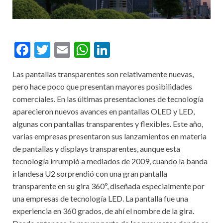
F
T
E
W
Li
ac
w
m
h
n
Las pantallas transparentes son relativamente nuevas,
e
itt
ai
at
ke
pero hace poco que presentan mayores posibilidades
b
er
l
s
dI
comerciales. En las últimas presentaciones de tecnología
o
A
n
aparecieron nuevos avances en pantallas OLED y LED,
algunas con pantallas transparentes y flexibles. Este año,
o
p
varias empresas presentaron sus lanzamientos en materia
k
p
de pantallas y displays transparentes, aunque esta
tecnología irrumpió a mediados de 2009, cuando la banda
irlandesa U2 sorprendió con una gran pantalla
transparente en su gira 360º, diseñada especialmente por
una empresas de tecnología LED. La pantalla fue una
experiencia en 360 grados, de ahí el nombre de la gira.