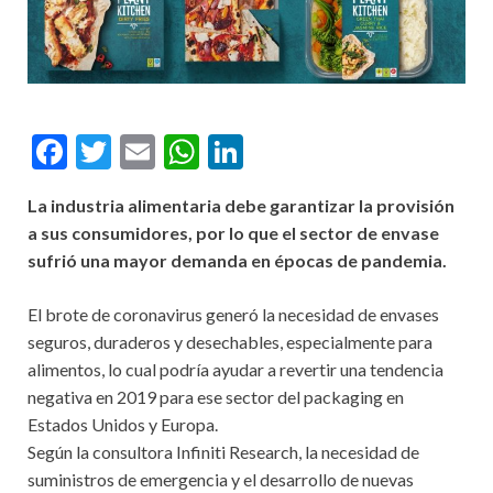
F
T
E
W
Li
ac
w
m
h
n
La industria alimentaria debe garantizar la provisión
e
itt
ai
at
ke
a sus consumidores, por lo que el sector de envase
b
er
l
s
dI
sufrió una mayor demanda en épocas de pandemia.
o
A
n
El brote de coronavirus generó la necesidad de envases
o
p
seguros, duraderos y desechables, especialmente para
k
p
alimentos, lo cual podría ayudar a revertir una tendencia
negativa en 2019 para ese sector del packaging en
Estados Unidos y Europa.
Según la consultora Infiniti Research, la necesidad de
suministros de emergencia y el desarrollo de nuevas