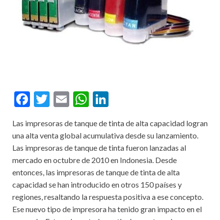
F
T
E
W
Li
ac
w
m
h
n
Las impresoras de tanque de tinta de alta capacidad logran
e
itt
ai
at
ke
una alta venta global acumulativa desde su lanzamiento.
b
er
l
s
dI
Las impresoras de tanque de tinta fueron lanzadas al
o
A
n
mercado en octubre de 2010 en Indonesia. Desde
entonces, las impresoras de tanque de tinta de alta
o
p
capacidad se han introducido en otros 150 países y
k
p
regiones, resaltando la respuesta positiva a ese concepto.
Ese nuevo tipo de impresora ha tenido gran impacto en el