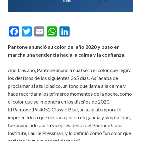
F
T
E
W
Li
ac
w
m
h
n
Pantone anunció su color del año 2020 y puso en
e
itt
ai
at
ke
marcha una tendencia hacia la calma y la confianza.
b
er
l
s
dI
o
A
n
Año tras año, Pantone anuncia cual será el color que regirá
los destinos de los siguientes 365 días. Así acaba de
o
p
proclamar al azul clásico, un tono que llama a la calma y
k
p
hace recordar a los primeros momentos de la noche, como
el color que se impondrá en los diseños de 2020.
El Pantone 19-4052 Classic Blue, un azul atemporal e
imperecedero que destaca por su elegancia y simplicidad,
fue anunciado por la vicepresidenta del Pantone Color
Institute, Laurie Pressman, y lo definió como “un color que
anticipa lo que sucederá después”.