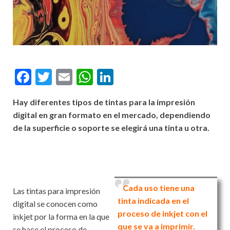
F
T
E
W
Li
ac
w
m
h
n
Hay diferentes tipos de tintas para la impresión
e
itt
ai
at
ke
digital en gran formato en el mercado, dependiendo
b
er
l
s
dI
de la superficie o soporte se elegirá una tinta u otra.
o
A
n
o
p
k
p
Cada uso tiene una
Las tintas para impresión
tinta indicada en el
digital se conocen como
proceso de inkjet con el
inkjet por la forma en la que
que se va a imprimir.
se hace el proceso de