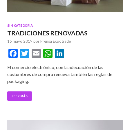
SIN CATEGORÍA
TRADICIONES RENOVADAS
15 mayo 2019
por
Prensa Expotrade
F
T
E
W
Li
ac
w
m
h
n
El comercio electrónico, con la adecuación de las
e
itt
ai
at
ke
costumbres de compra renueva también las reglas de
b
er
l
s
dI
packaging.
o
A
n
o
p
LEER MÁS
k
p