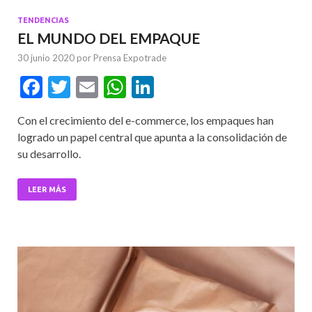
TENDENCIAS
EL MUNDO DEL EMPAQUE
30 junio 2020
por
Prensa Expotrade
F
T
E
W
Li
ac
w
m
h
n
Con el crecimiento del e-commerce, los empaques han
e
itt
ai
at
ke
logrado un papel central que apunta a la consolidación de
b
er
l
s
dI
su desarrollo.
o
A
n
o
p
LEER MÁS
k
p