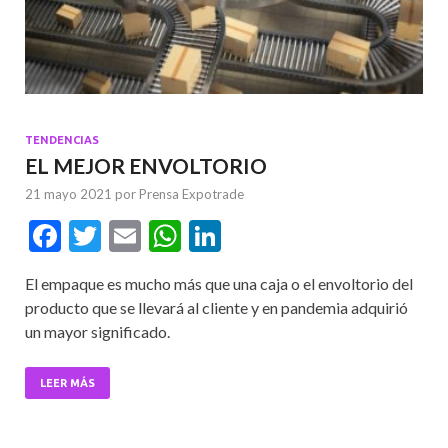
TENDENCIAS
EL MEJOR ENVOLTORIO
21 mayo 2021
por
Prensa Expotrade
F
T
E
W
Li
ac
w
m
h
n
El empaque es mucho más que una caja o el envoltorio del
e
itt
ai
at
ke
producto que se llevará al cliente y en pandemia adquirió
b
er
l
s
dI
un mayor significado.
o
A
n
o
p
LEER MÁS
k
p