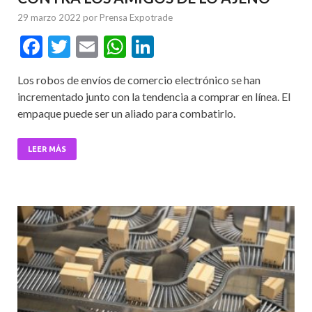
29 marzo 2022
por
Prensa Expotrade
F
T
E
W
Li
ac
w
m
h
n
Los robos de envíos de comercio electrónico se han
e
itt
ai
at
ke
incrementado junto con la tendencia a comprar en línea. El
b
er
l
s
dI
empaque puede ser un aliado para combatirlo.
o
A
n
o
p
LEER MÁS
k
p