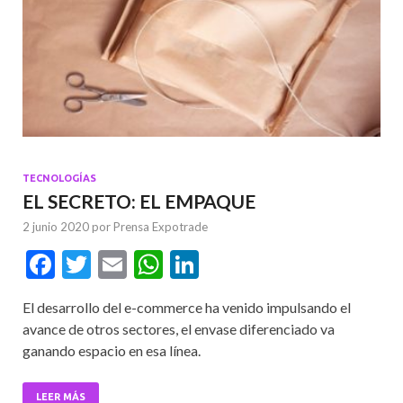
TECNOLOGÍAS
EL SECRETO: EL EMPAQUE
2 junio 2020
por
Prensa Expotrade
F
T
E
W
Li
ac
w
m
h
n
El desarrollo del e-commerce ha venido impulsando el
e
itt
ai
at
ke
avance de otros sectores, el envase diferenciado va
b
er
l
s
dI
ganando espacio en esa línea.
o
A
n
LEER MÁS