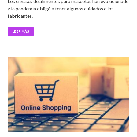
Los envases de alimentos para mascotas han evolucionado
e
itt
ai
at
ke
y la pandemia obligó a tener algunos cuidados a los
b
er
l
s
dI
fabricantes.
o
A
n
o
p
LEER MÁS
k
p