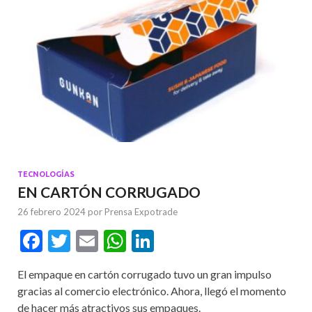
TECNOLOGÍAS
EN CARTÓN CORRUGADO
26 febrero 2024
por
Prensa Expotrade
F
T
E
W
Li
ac
w
m
h
n
El empaque en cartón corrugado tuvo un gran impulso
e
itt
ai
at
ke
gracias al comercio electrónico. Ahora, llegó el momento
b
er
l
s
dI
de hacer más atractivos sus empaques.