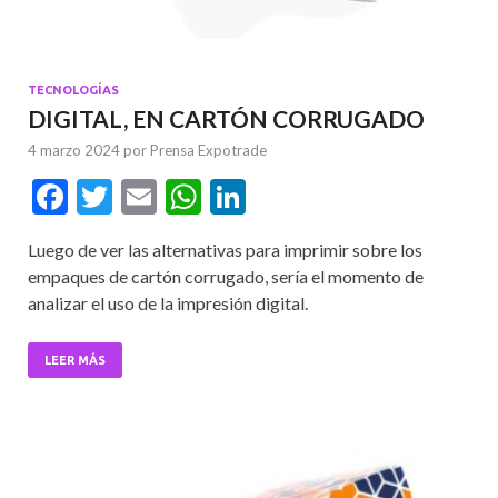
TECNOLOGÍAS
DIGITAL, EN CARTÓN CORRUGADO
4 marzo 2024
por
Prensa Expotrade
F
T
E
W
Li
ac
w
m
h
n
Luego de ver las alternativas para imprimir sobre los
e
itt
ai
at
ke
empaques de cartón corrugado, sería el momento de
b
er
l
s
dI
analizar el uso de la impresión digital.
o
A
n
o
p
LEER MÁS
k
p