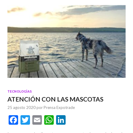
TECNOLOGÍAS
ATENCIÓN CON LAS MASCOTAS
25 agosto 2020
por
Prensa Expotrade
F
T
E
W
Li
ac
w
m
h
n