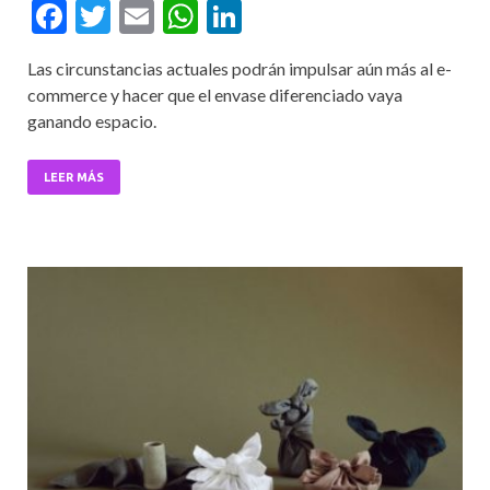
F
T
E
W
Li
ac
w
m
h
n
Las circunstancias actuales podrán impulsar aún más al e-
e
itt
ai
at
ke
commerce y hacer que el envase diferenciado vaya
b
er
l
s
dI
ganando espacio.
o
A
n
o
p
LEER MÁS
k
p