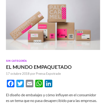
SIN CATEGORÍA
EL MUNDO EMPAQUETADO
17 octubre 2018
por
Prensa Expotrade
F
T
E
W
Li
ac
w
m
h
n
El diseño de embalajes y cómo influyen en el consumidor
e
itt
ai
at
ke
es un tema que no pasa desapercibido para las empresas.