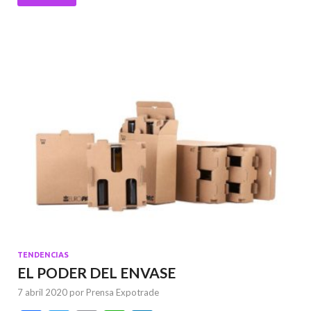
o
p
k
p
TENDENCIAS
EL PODER DEL ENVASE
7 abril 2020
por
Prensa Expotrade