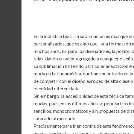
b
er
l
s
dI
o
A
n
o
p
k
p
En la industria textil, la sublimación es más que i
personalizados, que es algo que –una forma u otra
muchos años. Es, para los diseñadores, la posibili
telas, dando un valor agregado a cualquier diseño.
La sublimación ha tenido particular aceptación en
moda en Latinoamérica, que han encontrado en la 
de competir con el diseño europeo de alta clase o 
identidad diferenciada.
Sin embargo, la accesibilidad de esta técnica tamb
modas, pues en los últimos años se popularizó de
sencillos, monocromáticos y sin propuesta de dise
saturado al mercado.
Precisamente para ir en contra de este fenómeno
nuevas tendencias y el impulso a jóvenes talentos