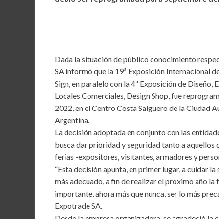
b
er
l
s
dI
o
A
n
o
p
k
p
Dada la situación de público conocimiento respe
SA informó que la 19ª Exposición Internacional d
Sign, en paralelo con la 4ª Exposición de Diseño,
Locales Comerciales, Design Shop, fue reprogra
2022, en el Centro Costa Salguero de la Ciudad 
Argentina.
La decisión adoptada en conjunto con las entidad
busca dar prioridad y seguridad tanto a aquellos 
ferias -expositores, visitantes, armadores y pers
“Esta decisión apunta, en primer lugar, a cuidar l
más adecuado, a fin de realizar el próximo año la 
importante, ahora más que nunca, ser lo más prec
Expotrade SA.
Desde la empresa organizadora, se agradeció la 