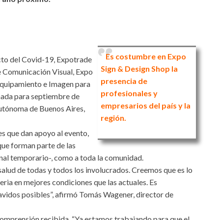
Es costumbre en Expo
cto del Covid-19, Expotrade
Sign & Design Shop la
e Comunicación Visual, Expo
presencia de
 Equipamiento e Imagen para
profesionales y
mada para septiembre de
empresarios del país y la
Autónoma de Buenos Aires,
región.
es que dan apoyo al evento,
que forman parte de las
onal temporario-, como a toda la comunidad.
a salud de todas y todos los involucrados. Creemos que es lo
feria en mejores condiciones que las actuales. Es
avidos posibles”, afirmó Tomás Wagener, director de
comprensión recibida. “Ya estamos trabajando para que el