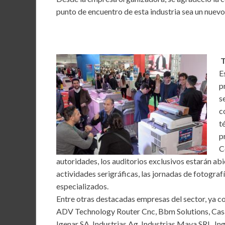
punto de encuentro de esta industria sea un nuevo 
T
E
p
s
c
t
p
C
autoridades, los auditorios exclusivos estarán abi
actividades serigráficas, las jornadas de fotograf
especializados.
Entre otras destacadas empresas del sector, ya c
ADV Technology Router Cnc, Bbm Solutions, Casa S
Igenar SA, Industrias Ag, Industrias Maya SRL, I