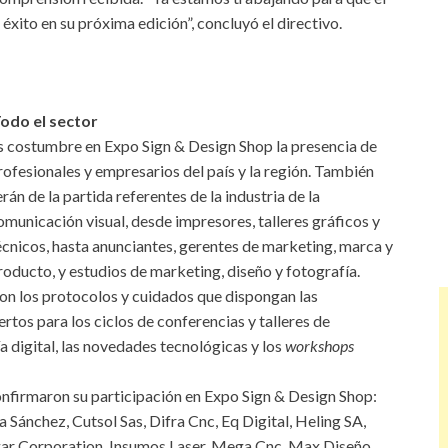
éxito en su próxima edición”, concluyó el directivo.
odo el sector
s costumbre en Expo Sign & Design Shop la presencia de
rofesionales y empresarios del país y la región. También
erán de la partida referentes de la industria de la
omunicación visual, desde impresores, talleres gráficos y
écnicos, hasta anunciantes, gerentes de marketing, marca y
roducto, y estudios de marketing, diseño y fotografía.
on los protocolos y cuidados que dispongan las
ertos para los ciclos de conferencias y talleres de
ía digital, las novedades tecnológicas y los
workshops
onfirmaron su participación en Expo Sign & Design Shop:
ánchez, Cutsol Sas, Difra Cnc, Eq Digital, Heling SA,
ngar Corporation, Insumos Laser, Mega Cnc, Max Diseño