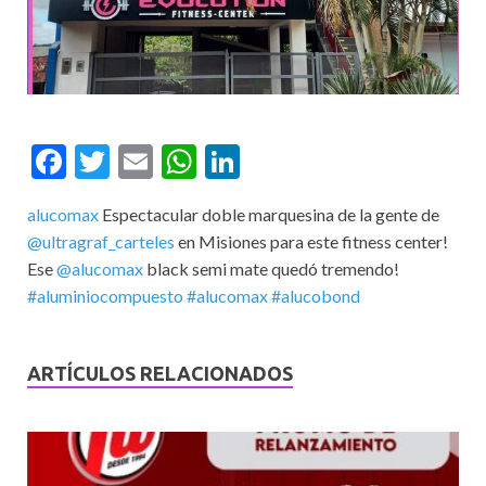
F
T
E
W
Li
ac
w
m
h
n
alucomax
Espectacular doble marquesina de la gente de
e
itt
ai
at
ke
@ultragraf_carteles
en Misiones para este fitness center!
b
er
l
s
dI
Ese
@alucomax
black semi mate quedó tremendo!
o
A
n
#aluminiocompuesto
#alucomax
#alucobond
o
p
k
p
ARTÍCULOS RELACIONADOS