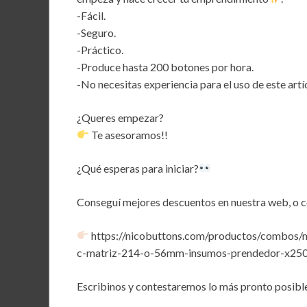
b
er
l
s
dI
-Fácil.
o
A
n
-Seguro.
-Práctico.
o
p
-Produce hasta 200 botones por hora.
k
p
-No necesitas experiencia para el uso de este artí
¿Queres empezar?
Te asesoramos!!
¿Qué esperas para iniciar?
Conseguí mejores descuentos en nuestra web, o c
https://nicobuttons.com/productos/combos/
c-matriz-214-o-56mm-insumos-prendedor-x250
Escribinos y contestaremos lo más pronto posible