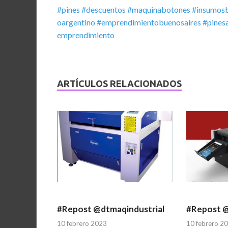
#pines
#descuentos
#maquinabotones
#insumos
oargentino
#emprendimientobuenosaires
#pines
emprendimiento
ARTÍCULOS RELACIONADOS
#Repost @dtmaqindustrial
#Repost 
10 febrero 2023
10 febrero 2