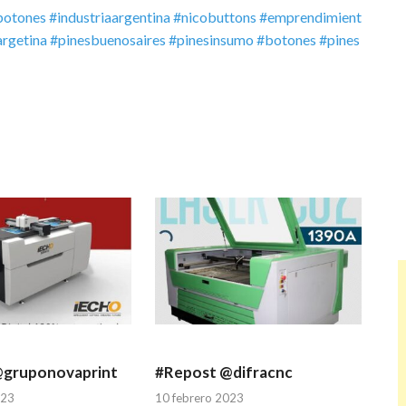
botones
#industriaargentina
#nicobuttons
#emprendimient
argetina
#pinesbuenosaires
#pinesinsumo
#botones
#pines
@gruponovaprint
#Repost @difracnc
023
10 febrero 2023