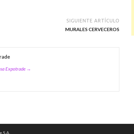
SIGUIENTE ARTÍCULO
MURALES CERVECEROS
rade
ensa Expotrade →
e S.A.