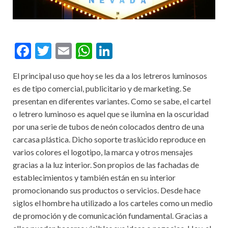
F
T
E
W
Li
ac
w
m
h
n
El principal uso que hoy se les da a los letreros luminosos
e
itt
ai
at
ke
es de tipo comercial, publicitario y de marketing. Se
b
er
l
s
dI
presentan en diferentes variantes. Como se sabe, el cartel
o
A
n
o letrero luminoso es aquel que se ilumina en la oscuridad
por una serie de tubos de neón colocados dentro de una
o
p
carcasa plástica. Dicho soporte traslúcido reproduce en
k
p
varios colores el logotipo, la marca y otros mensajes
gracias a la luz interior. Son propios de las fachadas de
establecimientos y también están en su interior
promocionando sus productos o servicios. Desde hace
siglos el hombre ha utilizado a los carteles como un medio
de promoción y de comunicación fundamental. Gracias a