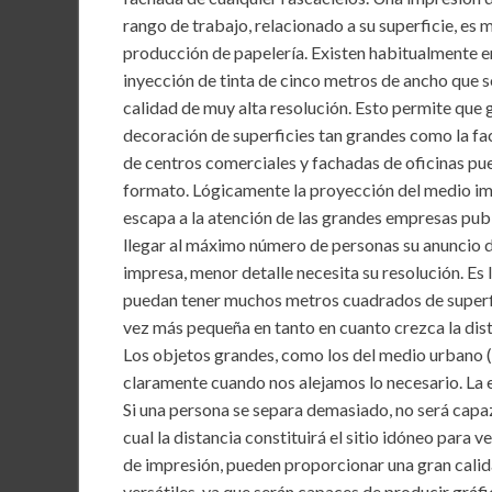
b
er
l
s
dI
rango de trabajo, relacionado a su superficie, es
o
A
n
producción de papelería. Existen habitualmente en 
inyección de tinta de cinco metros de ancho que s
o
p
calidad de muy alta resolución. Esto permite que 
k
p
decoración de superficies tan grandes como la fac
de centros comerciales y fachadas de oficinas pu
formato. Lógicamente la proyección del medio im
escapa a la atención de las grandes empresas publi
llegar al máximo número de personas su anuncio d
impresa, menor detalle necesita su resolución. Es
puedan tener muchos metros cuadrados de superfic
vez más pequeña en tanto en cuanto crezca la dist
Los objetos grandes, como los del medio urbano (e
claramente cuando nos alejamos lo necesario. La e
Si una persona se separa demasiado, no será capaz
cual la distancia constituirá el sitio idóneo para 
de impresión, pueden proporcionar una gran calidad
versátiles, ya que serán capaces de producir gráf