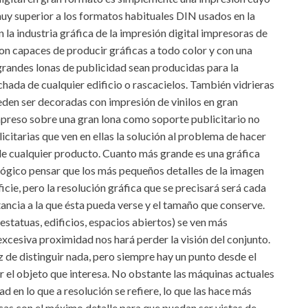
 muy superior a los formatos habituales DIN usados en la
la industria gráfica de la impresión digital impresoras de
on capaces de producir gráficas a todo color y con una
grandes lonas de publicidad sean producidas para la
hada de cualquier edificio o rascacielos. También vidrieras
eden ser decoradas con impresión de vinilos en gran
preso sobre una gran lona como soporte publicitario no
citarias que ven en ellas la solución al problema de hacer
e cualquier producto. Cuanto más grande es una gráfica
 lógico pensar que los más pequeños detalles de la imagen
ie, pero la resolución gráfica que se precisará será cada
ancia a la que ésta pueda verse y el tamaño que conserve.
statuas, edificios, espacios abiertos) se ven más
xcesiva proximidad nos hará perder la visión del conjunto.
 de distinguir nada, pero siempre hay un punto desde el
ver el objeto que interesa. No obstante las máquinas actuales
 en lo que a resolución se refiere, lo que las hace más
icas con el máximo detalle para que puedan ser vistas de