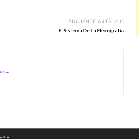
SIGUIENTE ARTÍCULO
El Sistema De La Flexografía
min →
e S.A.