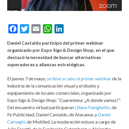
F
T
E
W
Li
ac
w
m
h
n
Daniel Castaldo participó del primer webinar
e
itt
ai
at
ke
organizado por Expo Sign & Design Shop, en el que
b
er
l
s
dI
destacó la necesidad de buscar alternativas
o
A
n
superadoras y alianzas estratégicas.
o
p
El jueves 7 de mayo,
se llevó a cabo el primer webinar
de la
k
p
industria de la comunicación visual y el diseño y
equipamiento de locales comerciales, organizado por
Expo Sign & Design Shop: “Cuarentena: ¿A dónde vamos?”.
Del encuentro virtual participaron
Liliana Panighetto
, de
Fe Publicidad; Daniel Castaldo, de Atacama; y
Daniel
Carnaghi
, de Multiled. La moderación estuvo a cargo de
Julia Fosatti, de la Fundación Gutemberg, y Alejandro