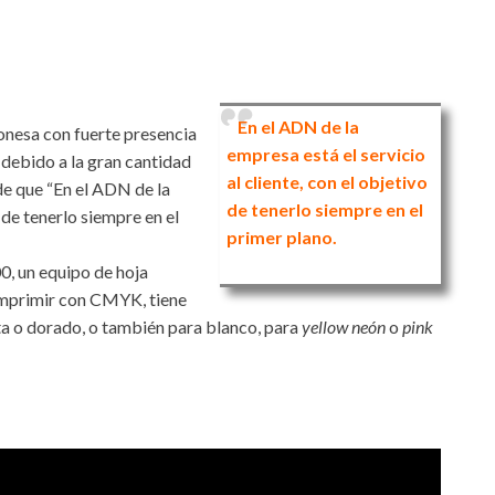
En el ADN de la
nesa con fuerte presencia
empresa está el servicio
 debido a la gran cantidad
al cliente, con el objetivo
a de que “En el ADN de la
de tenerlo siempre en el
o de tenerlo siempre en el
primer plano.
, un equipo de hoja
 imprimir con CMYK, tiene
ata o dorado, o también para blanco, para
yellow neón
o
pink