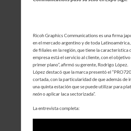
b
er
l
s
dI
o
A
n
o
p
k
p
Ricoh Graphics Communications es una firma japo
en el mercado argentino y de toda Latinoamérica,
de filiales en la región, que tiene la característic
empresa está el servicio al cliente, con el objetiv
primer plano”, afirmó su gerente, Rodrigo López.
López destacó que la marca presentó el “PRO7200
cortada, con la particularidad de que además de
una quinta estación que se puede utilizar para pl
neón
o aplicar laca sectorizada”.
La entrevista completa: