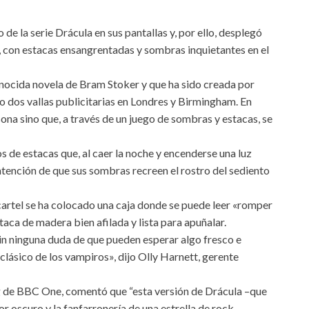
de la serie Drácula en sus pantallas y, por ello, desplegó
, con estacas ensangrentadas y sombras inquietantes en el
conocida novela de Bram Stoker y que ha sido creada por
o dos vallas publicitarias en Londres y Birmingham. En
na sino que, a través de un juego de sombras y estacas, se
os de estacas que, al caer la noche y encenderse una luz
intención de que sus sombras recreen el rostro del sediento
cartel se ha colocado una caja donde se puede leer «romper
taca de madera bien afilada y lista para apuñalar.
in ninguna duda de que pueden esperar algo fresco e
clásico de los vampiros», dijo Olly Harnett, gerente
g de BBC One, comentó que “esta versión de Drácula –que
r oscuro y la fanfarronería de una estrella de rock.