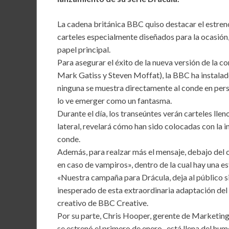
b
er
l
s
dI
o
A
n
La cadena británica BBC quiso destacar el estreno 
carteles especialmente diseñados para la ocasión
o
p
papel principal.
k
p
Para asegurar el éxito de la nueva versión de la 
Mark Gatiss y Steven Moffat), la BBC ha instalad
ninguna se muestra directamente al conde en perso
lo ve emerger como un fantasma.
Durante el día, los transeúntes verán carteles llen
lateral, revelará cómo han sido colocadas con la 
conde.
Además, para realzar más el mensaje, debajo del 
en caso de vampiros», dentro de la cual hay una es
«Nuestra campaña para Drácula, deja al público s
inesperado de esta extraordinaria adaptación del 
creativo de BBC Creative.
Por su parte, Chris Hooper, gerente de Marketin
se estrenó el primero de enero- está llena del humo