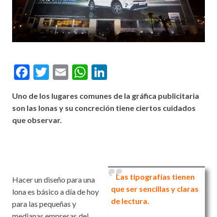
F
T
E
W
Li
ac
w
m
h
n
Uno de los lugares comunes de la gráfica publicitaria
e
itt
ai
at
ke
son las lonas y su concreción tiene ciertos cuidados
b
er
l
s
dI
que observar.
o
A
n
o
p
k
p
Las tipografías tienen
Hacer un diseño para una
que ser sencillas y claras
lona es básico a día de hoy
de lectura.
para las pequeñas y
medianas empresas del