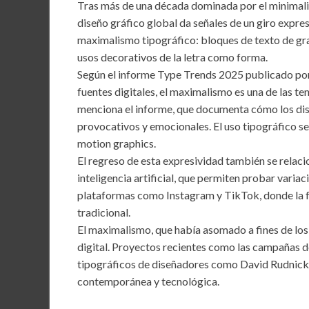
o
A
n
Tras más de una década dominada por el minimalis
diseño gráfico global da señales de un giro expre
o
p
maximalismo tipográfico: bloques de texto de gra
k
p
usos decorativos de la letra como forma.
Según el informe Type Trends 2025 publicado por
fuentes digitales, el maximalismo es una de las te
menciona el informe, que documenta cómo los dis
provocativos y emocionales. El uso tipográfico se 
motion graphics.
El regreso de esta expresividad también se relac
inteligencia artificial, que permiten probar varia
plataformas como Instagram y TikTok, donde la fo
tradicional.
El maximalismo, que había asomado a fines de los 9
digital. Proyectos recientes como las campañas de
tipográficos de diseñadores como David Rudnick 
contemporánea y tecnológica.