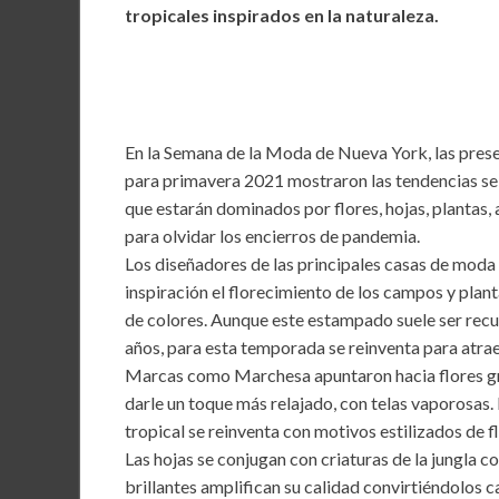
e
itt
ai
at
ke
tropicales inspirados en la naturaleza.
b
er
l
s
dI
o
A
n
o
p
k
p
En la Semana de la Moda de Nueva York, las pres
para primavera 2021 mostraron las tendencias se 
que estarán dominados por flores, hojas, plantas, 
para olvidar los encierros de pandemia.
Los diseñadores de las principales casas de mo
inspiración el florecimiento de los campos y plant
de colores. Aunque este estampado suele ser recu
años, para esta temporada se reinventa para atra
Marcas como Marchesa apuntaron hacia flores gra
darle un toque más relajado, con telas vaporosas
tropical se reinventa con motivos estilizados de f
Las hojas se conjugan con criaturas de la jungla 
brillantes amplifican su calidad convirtiéndolos 