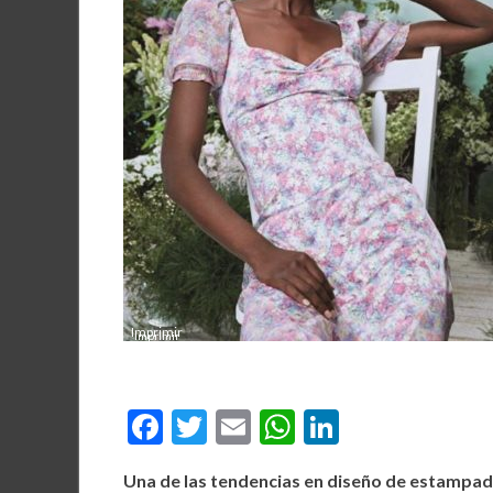
Imprimir
F
T
E
W
Li
ac
w
m
h
n
Una de las tendencias en diseño de estampa