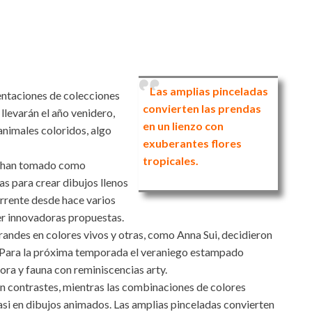
Las amplias pinceladas
entaciones de colecciones
convierten las prendas
llevarán el año venidero,
en un lienzo con
animales coloridos, algo
exuberantes flores
tropicales.
da han tomado como
as para crear dibujos llenos
rrente desde hace varios
er innovadoras propuestas.
ndes en colores vivos y otras, como Anna Sui, decidieron
. Para la próxima temporada el veraniego estampado
lora y fauna con reminiscencias arty.
con contrastes, mientras las combinaciones de colores
casi en dibujos animados. Las amplias pinceladas convierten