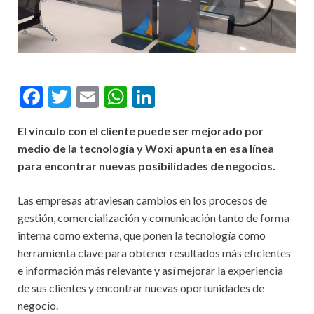
F
T
E
W
Li
ac
w
m
h
n
El vínculo con el cliente puede ser mejorado por
e
itt
ai
at
ke
medio de la tecnología y Woxi apunta en esa línea
b
er
l
s
dI
para encontrar nuevas posibilidades de negocios.
o
A
n
Las empresas atraviesan cambios en los procesos de
o
p
gestión, comercialización y comunicación tanto de forma
k
p
interna como externa, que ponen la tecnología como
herramienta clave para obtener resultados más eficientes
e información más relevante y así mejorar la experiencia
de sus clientes y encontrar nuevas oportunidades de
negocio.