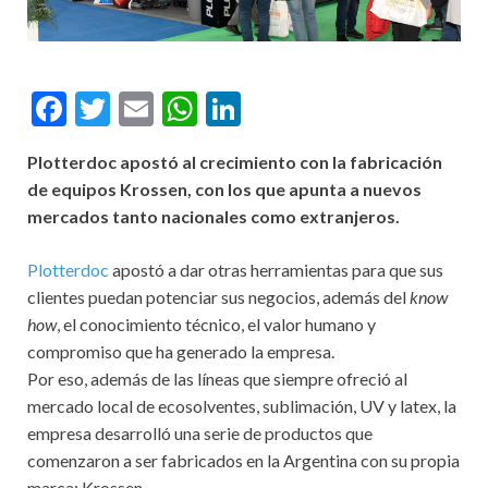
F
T
E
W
Li
ac
w
m
h
n
Plotterdoc apostó al crecimiento con la fabricación
e
itt
ai
at
ke
de equipos Krossen, con los que apunta a nuevos
b
er
l
s
dI
mercados tanto nacionales como extranjeros.
o
A
n
Plotterdoc
apostó a dar otras herramientas para que sus
o
p
clientes puedan potenciar sus negocios, además del
know
k
p
how
, el conocimiento técnico, el valor humano y
compromiso que ha generado la empresa.
Por eso, además de las líneas que siempre ofreció al
mercado local de ecosolventes, sublimación, UV y latex, la
empresa desarrolló una serie de productos que
comenzaron a ser fabricados en la Argentina con su propia
marca: Krossen.