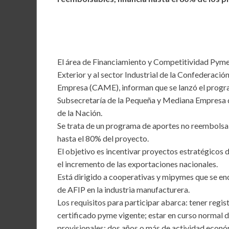
b
er
l
s
dI
o
A
n
o
p
k
p
El área de Financiamiento y Competitividad Pyme,
Exterior y al sector Industrial de la Confederaci
Empresa (CAME), informan que se lanzó el progr
Subsecretaría de la Pequeña y Mediana Empresa 
de la Nación.
Se trata de un programa de aportes no reembolsa
hasta el 80% del proyecto.
El objetivo es incentivar proyectos estratégicos
el incremento de las exportaciones nacionales.
Está dirigido a cooperativas y mipymes que se en
de AFIP en la industria manufacturera.
Los requisitos para participar abarca: tener regi
certificado pyme vigente; estar en curso normal 
provisionales; dos años o más de actividad econó