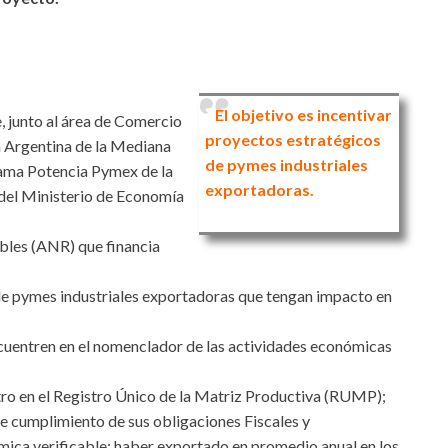
El objetivo es incentivar
 junto al área de Comercio
proyectos estratégicos
ón Argentina de la Mediana
de pymes industriales
ama Potencia Pymex de la
exportadoras.
del Ministerio de Economía
bles (ANR) que financia
 de pymes industriales exportadoras que tengan impacto en
cuentren en el nomenclador de las actividades económicas
stro en el Registro Único de la Matriz Productiva (RUMP);
de cumplimiento de sus obligaciones Fiscales y
mica verificable; haber exportado en promedio anual en los