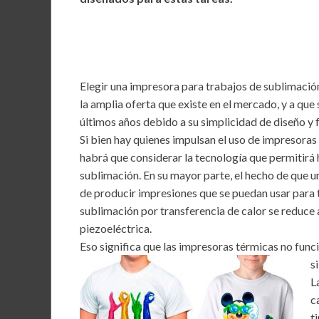
b
er
l
s
dI
o
A
n
o
p
k
p
Elegir una impresora para trabajos de sublimació
la amplia oferta que existe en el mercado, y a que
últimos años debido a su simplicidad de diseño y f
Si bien hay quienes impulsan el uso de impresoras 
habrá que considerar la tecnología que permitirá
sublimación. En su mayor parte, el hecho de que 
de producir impresiones que se puedan usar para 
sublimación por transferencia de calor se reduce 
piezoeléctrica.
Eso significa que las impresoras térmicas no func
s
L
c
t