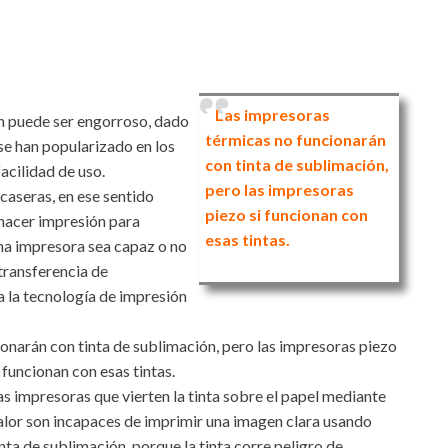
Las impresoras
n puede ser engorroso, dado
térmicas no funcionarán
 se han popularizado en los
con tinta de sublimación,
acilidad de uso.
pero las impresoras
caseras, en ese sentido
piezo si funcionan con
 hacer impresión para
esas tintas.
una impresora sea capaz o no
transferencia de
a la tecnología de impresión
ionarán con tinta de sublimación, pero las impresoras piezo
i funcionan con esas tintas.
as impresoras que vierten la tinta sobre el papel mediante
alor son incapaces de imprimir una imagen clara usando
inta de sublimación, porque la tinta corre peligro de