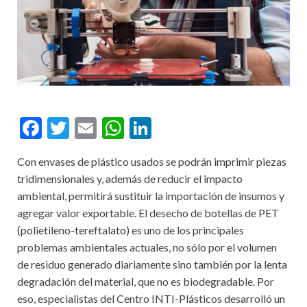
F
T
E
W
Li
ac
w
m
h
n
Con envases de plástico usados se podrán imprimir piezas
e
itt
ai
at
ke
tridimensionales y, además de reducir el impacto
b
er
l
s
dI
ambiental, permitirá sustituir la importación de insumos y
o
A
n
agregar valor exportable. El desecho de botellas de PET
(polietileno-tereftalato) es uno de los principales
o
p
problemas ambientales actuales, no sólo por el volumen
k
p
de residuo generado diariamente sino también por la lenta
degradación del material, que no es biodegradable. Por
eso, especialistas del Centro INTI-Plásticos desarrolló un