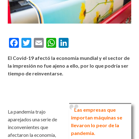
F
T
E
W
Li
ac
w
m
h
n
El Covid-19 afectó la economía mundial y el sector de
e
itt
ai
at
ke
la impresión no fue ajeno a ello, por lo que podría ser
b
er
l
s
dI
tiempo de reinventarse.
o
A
n
o
p
k
p
Las empresas que
La pandemia trajo
importan máquinas se
aparejados una serie de
llevaron lo peor de la
inconvenientes que
pandemia.
afectaron la economía,