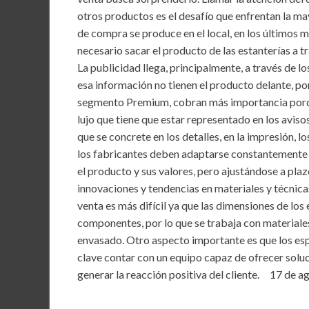
b
er
l
s
dI
otros productos es el desafío que enfrentan la ma
o
A
n
de compra se produce en el local, en los últimos 
necesario sacar el producto de las estanterías a t
o
p
La publicidad llega, principalmente, a través de
k
p
esa información no tienen el producto delante, por 
segmento Premium, cobran más importancia porqu
lujo que tiene que estar representado en los avisos
que se concrete en los detalles, en la impresión, 
los fabricantes deben adaptarse constantemente 
el producto y sus valores, pero ajustándose a pla
innovaciones y tendencias en materiales y técnicas
venta es más difícil ya que las dimensiones de lo
componentes, por lo que se trabaja con materiales
envasado. Otro aspecto importante es que los esp
clave contar con un equipo capaz de ofrecer soluc
generar la reacción positiva del cliente. 17 de