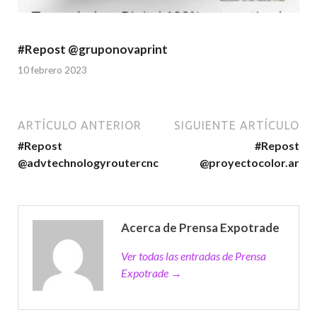
#Repost @gruponovaprint
10 febrero 2023
ARTÍCULO ANTERIOR
SIGUIENTE ARTÍCULO
#Repost
#Repost
@advtechnologyroutercnc
@proyectocolor.ar
Acerca de Prensa Expotrade
Ver todas las entradas de Prensa
Expotrade →