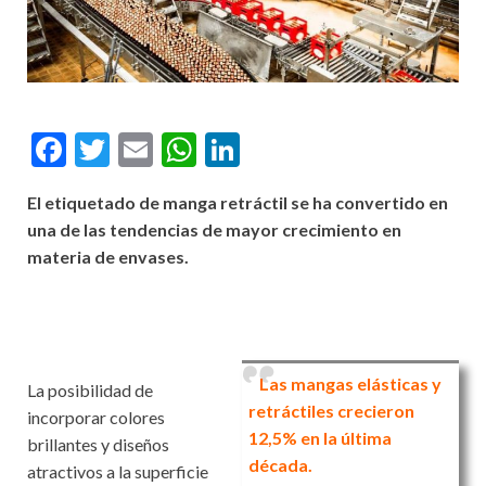
F
T
E
W
Li
ac
w
m
h
n
El etiquetado de manga retráctil se ha convertido en
e
itt
ai
at
ke
una de las tendencias de mayor crecimiento en
b
er
l
s
dI
materia de envases.
o
A
n
o
p
k
p
Las mangas elásticas y
La posibilidad de
retráctiles crecieron
incorporar colores
12,5% en la última
brillantes y diseños
década.
atractivos a la superficie