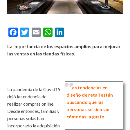
F
T
E
W
Li
ac
w
m
h
n
La importancia de los espacios amplios para mejorar
e
itt
ai
at
ke
las ventas en las tiendas físicas.
b
er
l
s
dI
o
A
n
o
p
k
p
Las tendencias en
La pandemia de la Covid19
diseño de retail están
dejó la tendencia de
buscando que las
realizar compras online.
personas se sientan
Desde entonces, familias y
cómodas, a gusto.
personas solas han
incorporado la adquisición