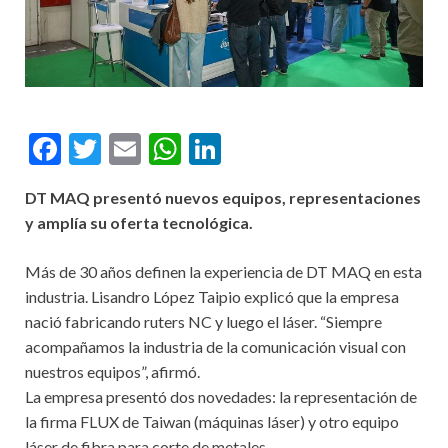
F
T
E
W
Li
ac
w
m
h
n
DT MAQ presentó nuevos equipos, representaciones
e
itt
ai
at
ke
y amplía su oferta tecnológica.
b
er
l
s
dI
o
A
n
Más de 30 años definen la experiencia de DT MAQ en esta
industria. Lisandro López Taipio explicó que la empresa
o
p
nació fabricando ruters NC y luego el láser. “Siempre
k
p
acompañamos la industria de la comunicación visual con
nuestros equipos”, afirmó.
La empresa presentó dos novedades: la representación de
la firma FLUX de Taiwan (máquinas láser) y otro equipo
láser de fibra para corte de metales.