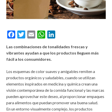
F
T
E
W
Li
ac
w
m
h
n
Las combinaciones de tonalidades frescas y
e
itt
ai
at
ke
vibrantes ayudan a que los productos lleguen más
b
er
l
s
dI
fácil a los consumidores.
o
A
n
Los esquemas de color suaves y amigables remiten a
o
p
productos orgánicos y saludables, cuando se utilizan
k
p
elementos inspirados en medicina y química crean una
visión contemporánea de la comida funcional y las marcas
pueden aprovechar este deseo, al proporcionar empaques
para alimentos que puedan promover una buena salud.
En un entorno visualmente complejo, los productos