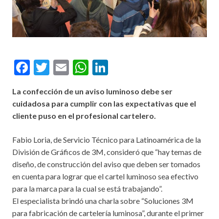
F
T
E
W
Li
ac
w
m
h
n
La confección de un aviso luminoso debe ser
e
itt
ai
at
ke
cuidadosa para cumplir con las expectativas que el
b
er
l
s
dI
cliente puso en el profesional cartelero.
o
A
n
Fabio Loria, de Servicio Técnico para Latinoamérica de la
o
p
División de Gráficos de 3M, consideró que “hay temas de
k
p
diseño, de construcción del aviso que deben ser tomados
en cuenta para lograr que el cartel luminoso sea efectivo
para la marca para la cual se está trabajando”.
El especialista brindó una charla sobre “Soluciones 3M
para fabricación de cartelería luminosa”, durante el primer