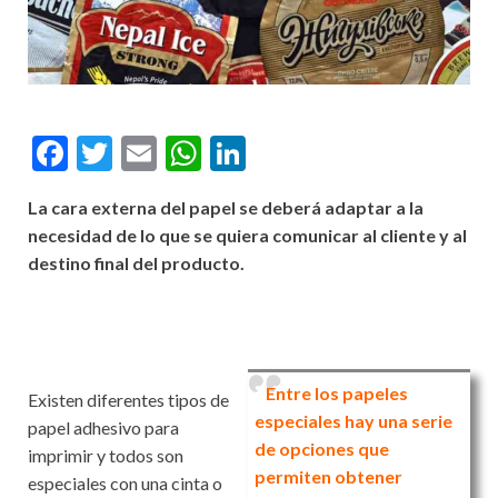
F
T
E
W
Li
ac
w
m
h
n
La cara externa del papel se deberá adaptar a la
e
itt
ai
at
ke
necesidad de lo que se quiera comunicar al cliente y al
b
er
l
s
dI
destino final del producto.
o
A
n
o
p
k
p
Entre los papeles
Existen diferentes tipos de
especiales hay una serie
papel adhesivo para
de opciones que
imprimir y todos son
permiten obtener
especiales con una cinta o