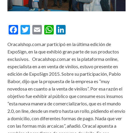
F
T
E
W
Li
ac
w
m
h
n
Oracalshop.com.ar participó en la última edición de
e
itt
ai
at
ke
ExpoSign, en la que exhibió gran parte de sus productos
b
er
l
s
dI
exclusivos. Oracalshop.com.ar es la plataforma online,
o
A
n
especialista en a en venta de vinilos, estuvo presente en
edición de ExpoSign 2015. Sobre su participación, Pablo
o
p
Babor, dijo que la propuesta de la empresa es “muy
k
p
novedosa en cuanto a la venta de vinilos”. Por esa razón el
objetivo fue exhibir al público que consume esos insumos
“esta nueva manera de comercializarlos, que es el mundo
2.0, on line, desde un metro hasta un rollo, pidiendo el envío
a domicilio, con diferentes formas de pago. Nada que ver
con las formas más arcaicas”, añadió. Oracal apuesta a