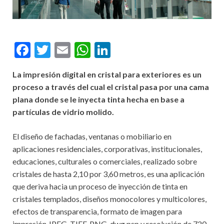
F
T
E
W
Li
ac
w
m
h
n
La impresión digital en cristal para exteriores es un
e
itt
ai
at
ke
proceso a través del cual el cristal pasa por una cama
b
er
l
s
dI
plana donde se le inyecta tinta hecha en base a
o
A
n
partículas de vidrio molido.
o
p
El diseño de fachadas, ventanas o mobiliario en
k
p
aplicaciones residenciales, corporativas, institucionales,
educaciones, culturales o comerciales, realizado sobre
cristales de hasta 2,10 por 3,60 metros, es una aplicación
que deriva hacia un proceso de inyección de tinta en
cristales templados, diseños monocolores y multicolores,
efectos de transparencia, formato de imagen para
impresión JPEG, TIFF, PNG, dwg,psp y resolución de 720