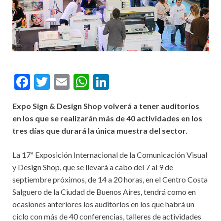
F
T
E
W
Li
ac
w
m
h
n
Expo Sign & Design Shop volverá a tener auditorios
e
itt
ai
at
ke
en los que se realizarán más de 40 actividades en los
b
er
l
s
dI
tres días que durará la única muestra del sector.
o
A
n
La 17ª Exposición Internacional de la Comunicación Visual
o
p
y Design Shop, que se llevará a cabo del 7 al 9 de
k
p
septiembre próximos, de 14 a 20 horas, en el Centro Costa
Salguero de la Ciudad de Buenos Aires, tendrá como en
ocasiones anteriores los auditorios en los que habrá un
ciclo con más de 40 conferencias, talleres de actividades