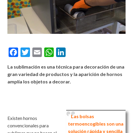
F
T
E
W
Li
ac
w
m
h
n
La sublimación es una técnica para decoración de una
e
itt
ai
at
ke
gran variedad de productos y la aparición de hornos
b
er
l
s
dI
amplía los objetos a decorar.
o
A
n
o
p
k
p
Las bolsas
Existen hornos
termoencogibles son una
convencionales para
solución rápida y sencilla
sublimar que no hacen el